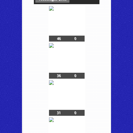
46
0
36
0
31
0