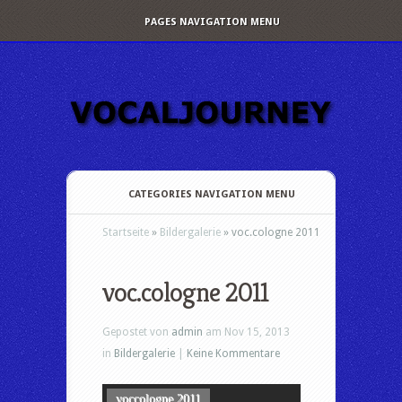
PAGES NAVIGATION MENU
CATEGORIES NAVIGATION MENU
Startseite
»
Bildergalerie
»
voc.cologne 2011
voc.cologne 2011
Gepostet von
admin
am Nov 15, 2013
in
Bildergalerie
|
Keine Kommentare
voccologne 2011